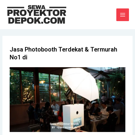
Lewati
MAI
ke
MEN
konten
Jasa Photobooth Terdekat & Termurah
No1 di