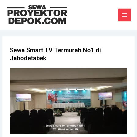
Lewati
MAI
ke
MEN
konten
Sewa Smart TV Termurah No1 di
Jabodetabek