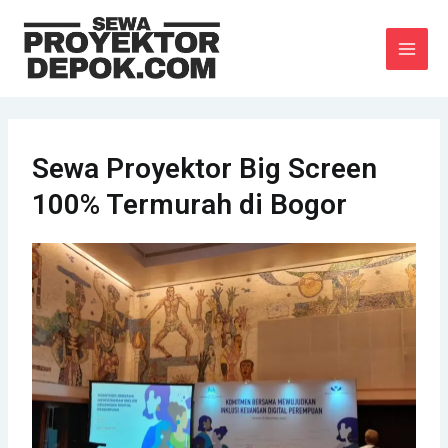
Lewati
MAI
ke
MEN
konten
Sewa Proyektor Big Screen
100% Termurah di Bogor