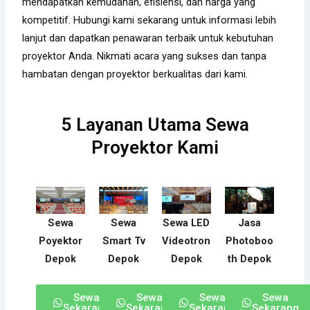
mendapatkan kemudahan, efisiensi, dan harga yang
kompetitif. Hubungi kami sekarang untuk informasi lebih
lanjut dan dapatkan penawaran terbaik untuk kebutuhan
proyektor Anda. Nikmati acara yang sukses dan tanpa
hambatan dengan proyektor berkualitas dari kami.
5 Layanan Utama Sewa
Proyektor Kami
Sewa
Sewa
Sewa LED
Jasa
Poyektor
Smart Tv
Videotron
Photoboo
Depok
Depok
Depok
th Depok
Sewa
Sewa
Sewa
Sewa
Sekarang
Sekarang
Sekarang
Sekarang