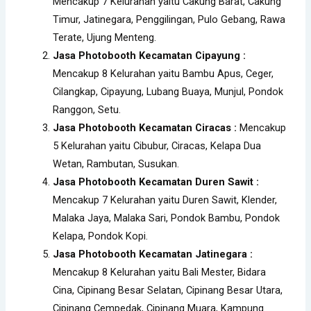
Mencakup 7 Kelurahan yaitu Cakung Barat, Cakung
Timur, Jatinegara, Penggilingan, Pulo Gebang, Rawa
Terate, Ujung Menteng.
Jasa Photobooth Kecamatan Cipayung :
Mencakup 8 Kelurahan yaitu Bambu Apus, Ceger,
Cilangkap, Cipayung, Lubang Buaya, Munjul, Pondok
Ranggon, Setu.
Jasa Photobooth Kecamatan Ciracas :
Mencakup
5 Kelurahan yaitu Cibubur, Ciracas, Kelapa Dua
Wetan, Rambutan, Susukan.
Jasa Photobooth Kecamatan Duren Sawit :
Mencakup 7 Kelurahan yaitu Duren Sawit, Klender,
Malaka Jaya, Malaka Sari, Pondok Bambu, Pondok
Kelapa, Pondok Kopi.
Jasa Photobooth Kecamatan Jatinegara :
Mencakup 8 Kelurahan yaitu Bali Mester, Bidara
Cina, Cipinang Besar Selatan, Cipinang Besar Utara,
Cipinang Cempedak, Cipinang Muara, Kampung