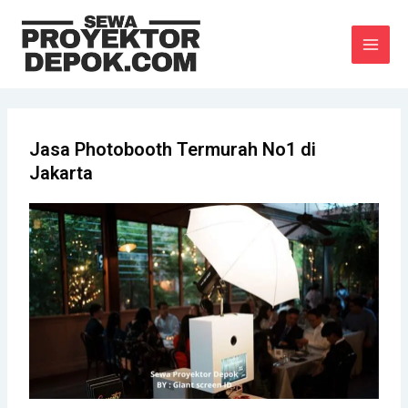
Lewati
MAI
ke
MEN
konten
Jasa Photobooth Termurah No1 di
Jakarta